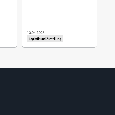
Mita
10.04.2025
15.0
Logistik und Zustellung
Log