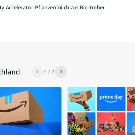
y Accelerator: Pflanzenmilch aus Biertreber
chland
1 / 2
Zurück
Nächste