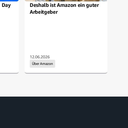
e Day
Deshalb ist Amazon ein guter
Ama
Arbeitgeber
Pers
für
12.06.2026
12.0
Über Amazon
Arb