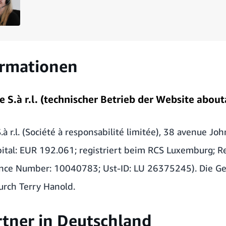
ormationen
S.à r.l. (technischer Betrieb der Website abou
 r.l. (Société à responsabilité limitée), 38 avenue Jo
tal: EUR 192.061; registriert beim RCS Luxemburg; R
nce Number: 10040783; Ust-ID: LU 26375245). Die Ges
urch Terry Hanold.
tner in Deutschland