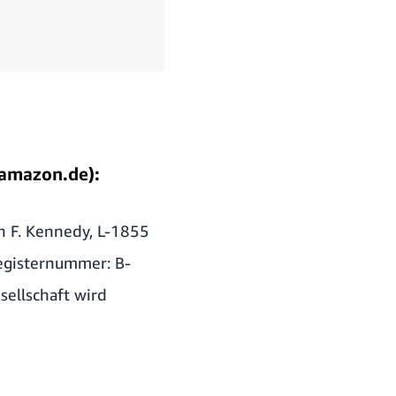
tamazon.de):
hn F. Kennedy, L-1855
egisternummer: B-
ellschaft wird