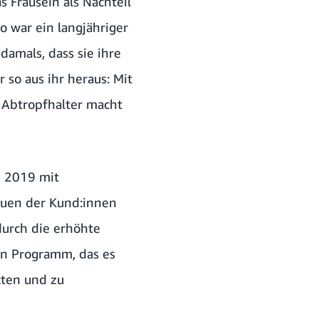
 Frausein als Nachteil
oo
war ein langjähriger
damals, dass sie ihre
 so aus ihr heraus: Mit
m
Abtropfhalter
macht
n 2019 mit
rauen der Kund:innen
urch die erhöhte
in Programm, das es
kten und zu