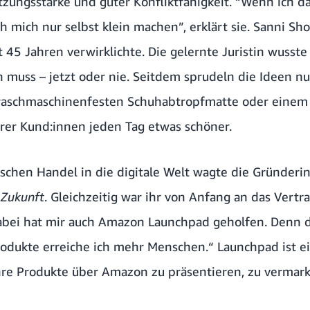
ungsstärke und guter Konfliktfähigkeit. “Wenn ich das
 mich nur selbst klein machen”, erklärt sie.
Sanni Sh
t 45 Jahren verwirklichte. Die gelernte Juristin wusste 
n
muss – jetzt oder nie. Seitdem sprudeln die Ideen nur
waschmaschinenfesten
Schuhabtropfmatte
oder eine
hrer Kund:innen jeden Tag etwas schöner.
schen Handel in die digitale Welt wagte die Gründeri
 Zukunft
. Gleichzeitig war ihr von Anfang an das Vert
abei hat mir auch
Amazon Launchpad
geholfen. Denn d
rodukte erreiche ich mehr Menschen.“ Launchpad ist e
 ihre Produkte über Amazon zu präsentieren, zu vermar