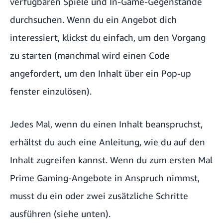
verfügbaren Spiele und In-Game-Gegenstände
durchsuchen. Wenn du ein Angebot dich
interessiert, klickst du einfach, um den Vorgang
zu starten (manchmal wird einen Code
angefordert, um den Inhalt über ein Pop-up
fenster einzulösen).
Jedes Mal, wenn du einen Inhalt beanspruchst,
erhältst du auch eine Anleitung, wie du auf den
Inhalt zugreifen kannst. Wenn du zum ersten Mal
Prime Gaming-Angebote in Anspruch nimmst,
musst du ein oder zwei zusätzliche Schritte
ausführen (siehe unten).