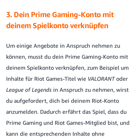
3. Dein Prime Gaming-Konto mit
deinem Spielkonto verknüpfen
Um einige Angebote in Anspruch nehmen zu
können, musst du dein Prime Gaming-Konto mit
deinem Spielkonto verknüpfen, zum Beispiel um
Inhalte für Riot Games-Titel wie
VALORANT
oder
League of Legends
in Anspruch zu nehmen, wirst
du aufgefordert, dich bei deinem Riot-Konto
anzumelden. Dadurch erfährt das Spiel, dass du
Prime Gaming und Riot Games-Mitglied bist, und
kann die entsprechenden Inhalte ohne