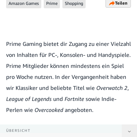
Teilen
Amazon Games
Prime
Shopping
Prime Gaming bietet dir Zugang zu einer Vielzahl
von Inhalten für PC-, Konsolen- und Handyspiele.
Prime Mitglieder können mindestens ein Spiel
pro Woche nutzen. In der Vergangenheit haben
wir Klassiker und beliebte Titel wie
Overwatch 2
,
League of Legends
und
Fortnite
sowie Indie-
Perlen wie
Overcooked
angeboten.
ÜBERSICHT