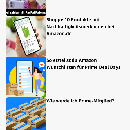
Shoppe 10 Produkte mit
Nachhaltigkeitsmerkmalen bei
Amazon.de
So erstellst du Amazon
Wunschlisten für Prime Deal Days
Wie werde ich Prime-Mitglied?