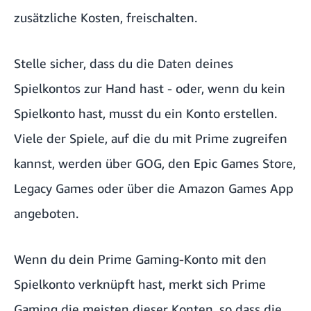
zusätzliche Kosten, freischalten.
Stelle sicher, dass du die Daten deines
Spielkontos zur Hand hast - oder, wenn du kein
Spielkonto hast, musst du ein Konto erstellen.
Viele der Spiele, auf die du mit Prime zugreifen
kannst, werden über GOG, den Epic Games Store,
Legacy Games oder über die
Amazon Games App
angeboten.
Wenn du dein Prime Gaming-Konto mit den
Spielkonto verknüpft hast, merkt sich Prime
Gaming die meisten dieser Konten, so dass die