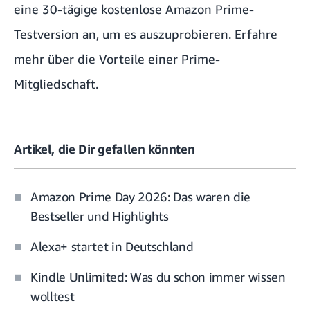
eine 30-tägige kostenlose Amazon Prime-
Testversion an, um es auszuprobieren.
Erfahre
mehr über die Vorteile einer Prime-
Mitgliedschaft.
Artikel, die Dir gefallen könnten
Amazon Prime Day 2026: Das waren die
Bestseller und Highlights
Alexa+ startet in Deutschland
Kindle Unlimited: Was du schon immer wissen
wolltest