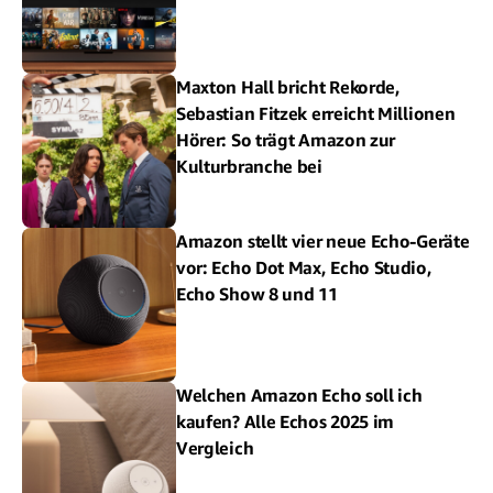
Maxton Hall bricht Rekorde,
Sebastian Fitzek erreicht Millionen
Hörer: So trägt Amazon zur
Kulturbranche bei
Amazon stellt vier neue Echo-Geräte
vor: Echo Dot Max, Echo Studio,
Echo Show 8 und 11
Welchen Amazon Echo soll ich
kaufen? Alle Echos 2025 im
Vergleich