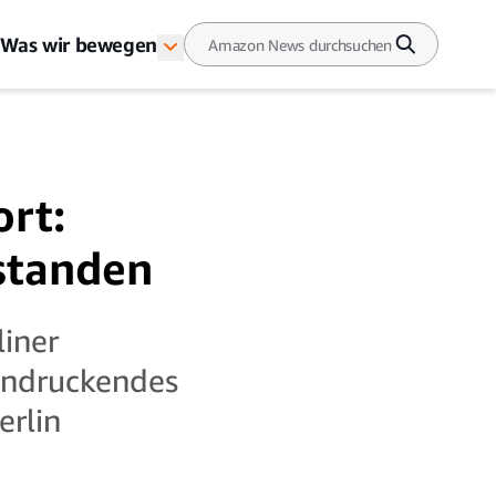
Was wir bewegen
rt:
standen
liner
eindruckendes
rlin