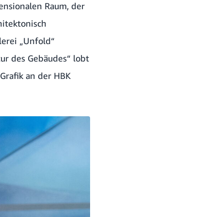
ensionalen Raum, der
hitektonisch
erei „Unfold“
tur des Gebäudes“ lobt
/Grafik an der HBK