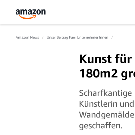
Amazon News
Unser Beitrag Fuer Unternehmer Innen
Kunst für
180m2 gr
Scharfkantige 
Künstlerin und
Wandgemälde f
geschaffen.