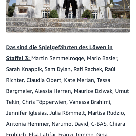
Das sind die Spielgefährten des Löwen in
Staffel 3:
Martin Semmelrogge
,
Mario Basler
,
Sarah Knappik
,
Sam Dylan
,
Rafi Rachek
,
Raúl
Richter
,
Claudia Obert
,
Kate Merlan
,
Tessa
Bergmeier
,
Alessia Herren
,
Maurice Dziwak
,
Umut
Tekin
,
Chris Töpperwien
,
Vanessa Brahimi
,
Jennifer Iglesias
,
Julia Römmelt
,
Marlisa Rudzio
,
Antonia Hemmer
,
Narumol David
,
C-BAS
,
Chiara
Fröhlich
,
Elsa Latifaj
,
Franzi Temme
,
Gina