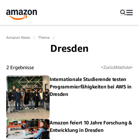
Amazon News
Thema
Dresden
2
Ergebnisse
<
Zurück
Nächste
>
Internationale Studierende testen
Programmierfähigkeiten bei AWS in
Dresden
Amazon feiert 10 Jahre Forschung &
Entwicklung in Dresden