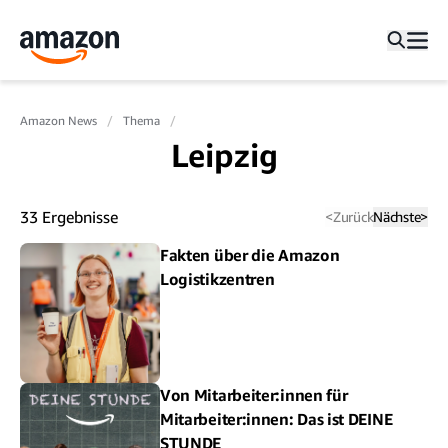
Amazon News
Thema
Leipzig
33
Ergebnisse
<
Zurück
Nächste
>
Fakten über die Amazon
Logistikzentren
Von Mitarbeiter:innen für
Mitarbeiter:innen: Das ist DEINE
STUNDE