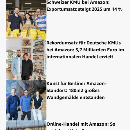
Schweizer KMU bei Amazon:
Exportumsatz steigt 2025 um 14 %
Rekordumsatz für Deutsche KMUs
bei Amazon: 5,7 Milliarden Euro im
internationalen Handel erzielt
Kunst für Berliner Amazon-
Standort: 180m2 großes
Wandgemälde entstanden
Online-Handel mit Amazon: So