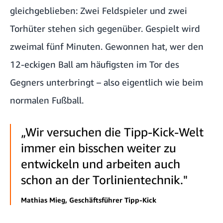
gleichgeblieben: Zwei Feldspieler und zwei
Torhüter stehen sich gegenüber. Gespielt wird
zweimal fünf Minuten. Gewonnen hat, wer den
12-eckigen Ball am häufigsten im Tor des
Gegners unterbringt – also eigentlich wie beim
normalen Fußball.
„Wir versuchen die Tipp-Kick-Welt
immer ein bisschen weiter zu
entwickeln und arbeiten auch
schon an der Torlinientechnik."
Mathias Mieg, Geschäftsführer Tipp-Kick