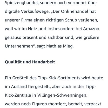
Spielzeughandel, sondern auch vermehrt über
digitale Verkaufswege. „Der Onlinehandel hat
unserer Firma einen richtigen Schub verliehen,
weil wir im Netz und insbesondere bei Amazon
genauso präsent und sichtbar sind, wie größere
Unternehmen“, sagt Mathias Mieg.
Qualität und Handarbeit
Ein Großteil des Tipp-Kick-Sortiments wird heute
im Ausland hergestellt, aber auch in der Tipp-
Kick-Zentrale in Villingen-Schwenningen,
werden noch Figuren montiert, bemalt, verpackt