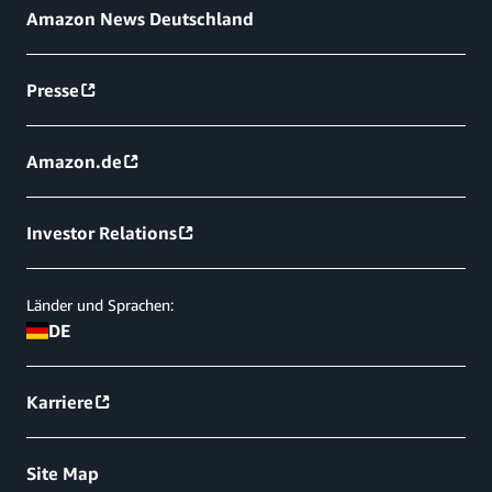
Amazon News Deutschland
Presse
Amazon.de
Investor Relations
Länder und Sprachen:
DE
Karriere
Site Map