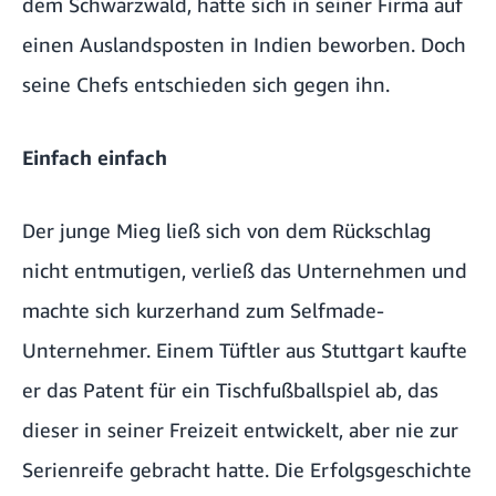
dem Schwarzwald, hatte sich in seiner Firma auf
einen Auslandsposten in Indien beworben. Doch
seine Chefs entschieden sich gegen ihn.
Einfach einfach
Der junge Mieg ließ sich von dem Rückschlag
nicht entmutigen, verließ das Unternehmen und
machte sich kurzerhand zum Selfmade-
Unternehmer. Einem Tüftler aus Stuttgart kaufte
er das Patent für ein Tischfußballspiel ab, das
dieser in seiner Freizeit entwickelt, aber nie zur
Serienreife gebracht hatte. Die Erfolgsgeschichte