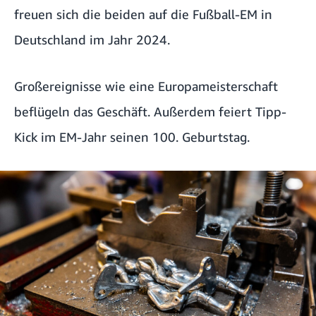
freuen sich die beiden auf die Fußball-EM in
Deutschland im Jahr 2024.
Großereignisse wie eine Europameisterschaft
beflügeln das Geschäft. Außerdem feiert Tipp-
Kick im EM-Jahr seinen 100. Geburtstag.