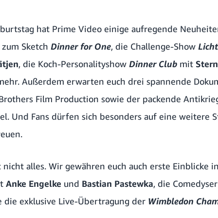
urtstag hat Prime Video einige aufregende Neuheiten
e zum Sketch
Dinner for One
, die Challenge-Show
Lich
ätjen
, die Koch-Personalityshow
Dinner Club
mit
Ster
 mehr. Außerdem erwarten euch drei spannende Doku
Brothers Film Production sowie der packende Antikrie
l. Und Fans dürfen sich besonders auf eine weitere St
reuen.
t nicht alles. Wir gewähren euch auch erste Einblicke i
it
Anke Engelke
und
Bastian Pastewka
, die Comedyse
 die exklusive Live-Übertragung der
Wimbledon Cham