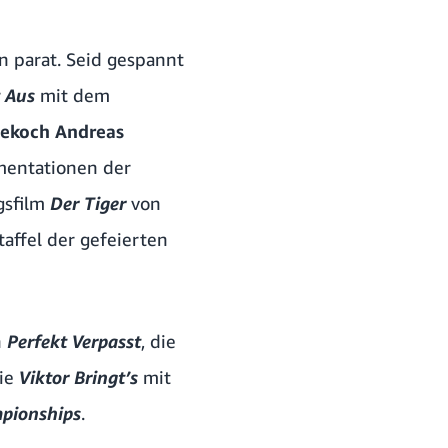
 parat. Seid gespannt
t Aus
mit dem
nekoch Andreas
mentationen der
gsfilm
Der Tiger
von
affel der gefeierten
n
Perfekt Verpasst
, die
rie
Viktor Bringt’s
mit
pionships
.