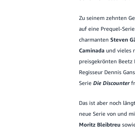
Zu seinem zehnten Geb
auf eine Prequel-Seri
charmanten
Steven G
Caminada
und vieles
preisgekrönten Beetz 
Regisseur Dennis Ganse
Serie
Die Discounter
f
Das ist aber noch läng
neue Serie von und m
Moritz Bleibtreu
sowie