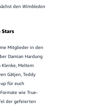
ächst den
Wimbledon
 Stars
me Mitglieder in den
über Damian Hardung
na Klenke, Meltem
even Gätjen, Teddy
-up für euch
 Formate wie True-
fel der gefeierten