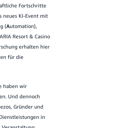
tliche Fortschritte
 neues KI-Event mit
g (
A
utomation),
m ARIA Resort & Casino
rschung erhalten hier
en für die
te haben wir
lten. Und dennoch
 Bezos, Gründer und
Dienstleistungen in
 Veranstaltung