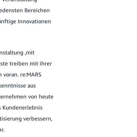
hiedensten Bereichen
nftige Innovationen
nstaltung ,mit
te treiben mit ihrer
n voran. re:MARS
kenntnisse aus
nternehmen von heute
as Kundenerlebnis
tisierung verbessern,
r.