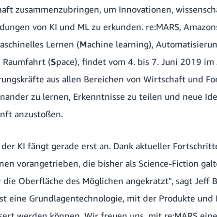
aft zusammenzubringen, um Innovationen, wissenschaf
dungen von KI und ML zu erkunden. re:MARS, Amazons
schinelles Lernen (
M
achine learning), Automatisierun
d Raumfahrt (
S
pace), findet vom 4. bis 7. Juni 2019 i
hrungskräfte aus allen Bereichen von Wirtschaft und Fo
nander zu lernen, Erkenntnisse zu teilen und neue Ide
nft anzustoßen.
 der KI fängt gerade erst an. Dank aktueller Fortschrit
nen vorangetrieben, die bisher als Science-Fiction ga
r die Oberfläche des Möglichen angekratzt", sagt Jeff
st eine Grundlagentechnologie, mit der Produkte und 
sert werden können. Wir freuen uns, mit re:MARS eine