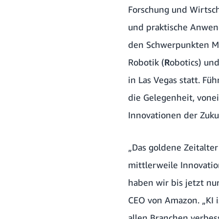
Forschung und Wirtsch
und praktische Anwen
den Schwerpunkten Ma
Robotik (
R
obotics) un
in Las Vegas statt. Fü
die Gelegenheit, vonei
Innovationen der Zuku
„Das goldene Zeitalter
mittlerweile Innovatio
haben wir bis jetzt nu
CEO von Amazon. „KI i
allen Branchen verbes