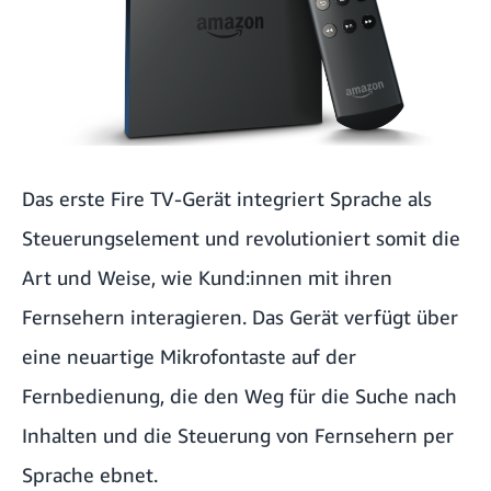
Neue Fernsehgeräte mit Fire TV
Fernsehen für alle zugänglich machen
Unterstützung für Audio-Streaming für Hörgeräte
Das erste Fire TV-Gerät integriert Sprache als
Die neue Amazon Fire TV-Produktreihe
Steuerungselement und revolutioniert somit die
Die erste Fire TV Soundbar
Art und Weise, wie Kund:innen mit ihren
Fernsehern interagieren. Das Gerät verfügt über
eine neuartige Mikrofontaste auf der
Fernbedienung, die den Weg für die Suche nach
Inhalten und die Steuerung von Fernsehern per
Sprache ebnet.