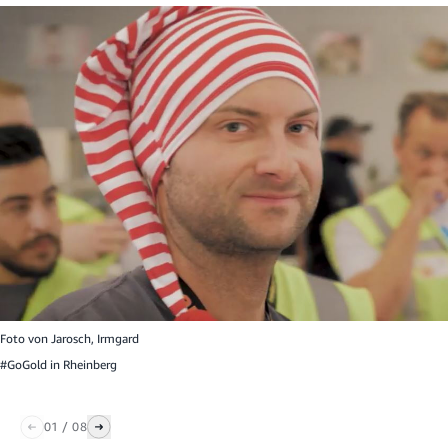
Foto von
Jarosch, Irmgard
#GoGold in Rheinberg
01
/
08