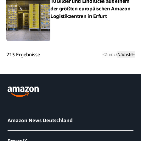
10 Bilder und Eindrücke aus einem
der größten europäischen Amazon
Logistikzentren in Erfurt
213
Ergebnisse
<
Zurück
Nächste
>
Amazon News Deutschland
Presse