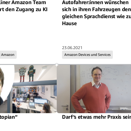
rliner Amazon Team
Autofahrer:innen wünschen
ert den Zugang zu KI
sich in ihren Fahrzeugen den
gleichen Sprachdienst wie z
Hause
23.06.2021
ei Amazon
Amazon Devices und Services
topian“
Darf’s etwas mehr Praxis sei