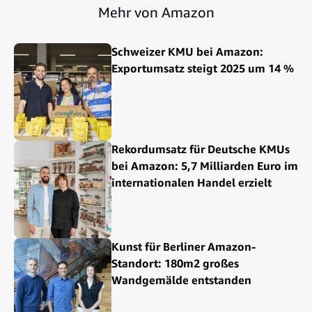
Mehr von Amazon
Schweizer KMU bei Amazon:
Exportumsatz steigt 2025 um 14 %
Rekordumsatz für Deutsche KMUs
bei Amazon: 5,7 Milliarden Euro im
internationalen Handel erzielt
Kunst für Berliner Amazon-
Standort: 180m2 großes
Wandgemälde entstanden