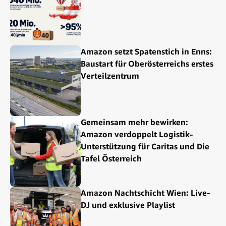
Amazon setzt Spatenstich in Enns:
Baustart für Oberösterreichs erstes
Verteilzentrum
Gemeinsam mehr bewirken:
Amazon verdoppelt Logistik-
Unterstützung für Caritas und Die
Tafel Österreich
Amazon Nachtschicht Wien: Live-
DJ und exklusive Playlist