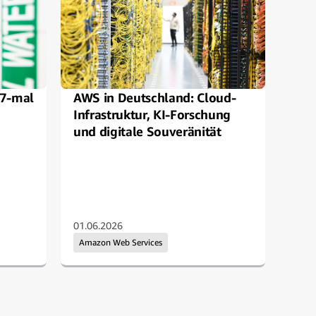
 7-mal
AWS in Deutschland: Cloud-
Mul
Infrastruktur, KI-Forschung
Proj
und digitale Souveränität
eig
01.06.2026
03.0
Amazon Web Services
Ama