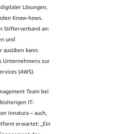
digitaler Lösungen,
senden Know-hows.
m Stifterverband an:
nen und
r ausüben kann.
es Unternehmens zur
ervices (AWS).
Management Team bei
bisherigen IT-
on innatura – auch,
ttform erwartet: „Ein