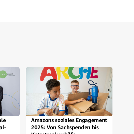
ale
Amazons soziales Engagement
Jet
al-
2025: Von Sachspenden bis
Sac