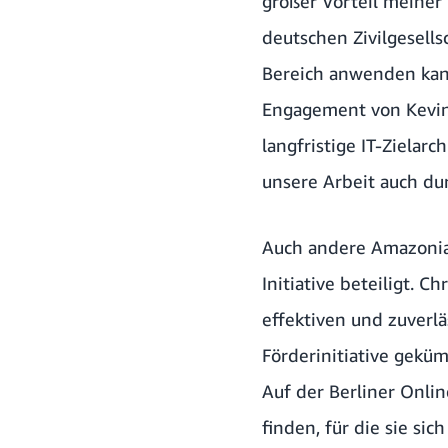
großer Vorteil meiner R
deutschen Zivilgesel
Bereich anwenden kann
Engagement von Kevin 
langfristige IT-Zielar
unsere Arbeit auch du
Auch andere Amazonian
Initiative beteiligt.
effektiven und zuverl
Förderinitiative geküm
Auf der Berliner Onlin
finden, für die sie si