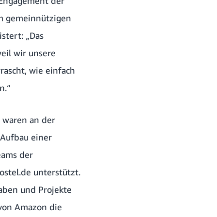
ge Engagement der
im gemeinnützigen
stert: „Das
eil wir unsere
rrascht, wie einfach
n.“
, waren an der
 Aufbau einer
eams der
stel.de unterstützt.
gaben und Projekte
e von Amazon die