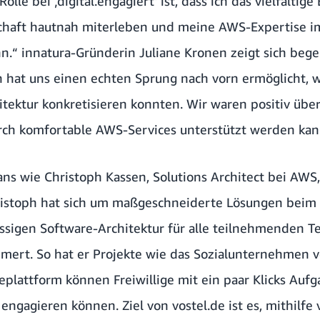
olle bei ‚digital.engagiert‘ ist, dass ich das vielfälti
lschaft hautnah miterleben und meine AWS-Expertise 
.“ innatura-Gründerin Juliane Kronen zeigt sich begei
hat uns einen echten Sprung nach vorn ermöglicht, w
chitektur konkretisieren konnten. Wir waren positiv übe
rch komfortable AWS-Services unterstützt werden kan
s wie Christoph Kassen, Solutions Architect bei AWS
 Christoph hat sich um maßgeschneiderte Lösungen beim
ässigen Software-Architektur für alle teilnehmenden T
mert. So hat er Projekte wie das Sozialunternehmen vo
eplattform können Freiwillige mit ein paar Klicks Auf
ch engagieren können. Ziel von vostel.de ist es, mithilf