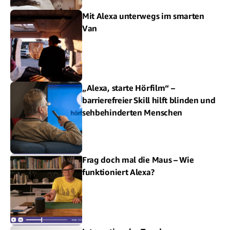
Mit Alexa unterwegs im smarten
Van
„Alexa, starte Hörfilm“ –
barrierefreier Skill hilft blinden und
sehbehinderten Menschen
Frag doch mal die Maus – Wie
funktioniert Alexa?