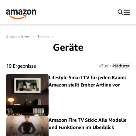
Amazon News
Thema
Geräte
19
Ergebnisse
<
Zurück
Nächste
>
Lifestyle Smart TV für jeden Raum:
Amazon stellt Ember Artline vor
Amazon Fire TV Stick: Alle Modelle
und Funktionen im Überblick