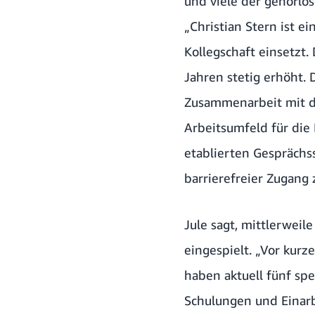
und viele der gehörlo
„Christian Stern ist e
Kollegschaft einsetzt.
Jahren stetig erhöht.
Zusammenarbeit mit de
Arbeitsumfeld für di
etablierten Gesprächs
barrierefreier Zugang
Jule sagt, mittlerweil
eingespielt. „Vor kur
haben aktuell fünf spez
Schulungen und Einarb