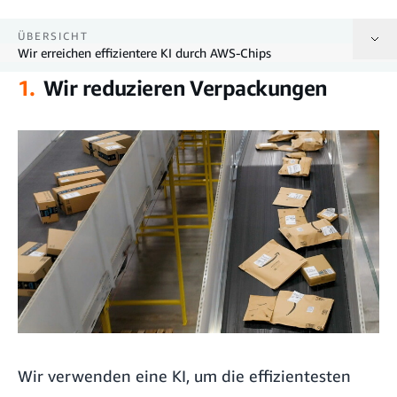
ÜBERSICHT
Wir erreichen effizientere KI durch AWS-Chips
1.
Wir reduzieren Verpackungen
Wir reduzieren Verpackungen
Wir erkennen beschädigte Artikel, um Abfall zu vermeiden
Wir reduzieren Lebensmittelverschwendung
Wir verringern Retouren durch passende Größenempfehlungen
Wir messen den CO2-Abdruck von Produkten
Wir verhindern Abholzung in Brasilien durch Daten-Demokratisierung
Wir erreichen effizientere KI durch AWS-Chips
Wir verwenden eine KI, um die effizientesten