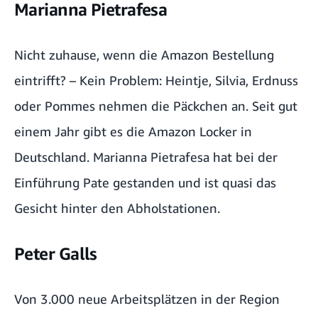
Marianna Pietrafesa
Marianna Pietrafesa
Peter Galls
Nicht zuhause, wenn die Amazon Bestellung
eintrifft? – Kein Problem: Heintje, Silvia, Erdnuss
Afan Rosic
oder Pommes nehmen die Päckchen an. Seit gut
Sascha Ocvirk
einem Jahr gibt es die
Amazon Locker
in
Stephanie Schreibers Arbeitsstätte
Deutschland. Marianna Pietrafesa hat bei der
Einführung Pate gestanden und ist quasi das
Gesicht hinter den Abholstationen.
Peter Galls
Von 3.000 neue Arbeitsplätzen in der Region