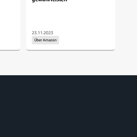
füh
23.11.2023
07.1
Über Amazon
Übe