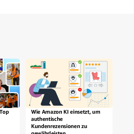
 Top
Wie Amazon KI einsetzt, um
Zus
authentische
Coun
Kundenrezensionen zu
Mar
gewährleisten
Str