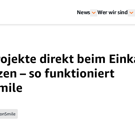
News
Wer wir sind
rojekte direkt beim Ein
zen – so funktioniert
mile
onSmile