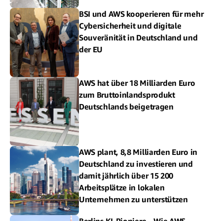
BSI und AWS kooperieren für mehr
Cybersicherheit und digitale
Souveränität in Deutschland und
der EU
AWS hat über 18 Milliarden Euro
zum Bruttoinlandsprodukt
Deutschlands beigetragen
AWS plant, 8,8 Milliarden Euro in
Deutschland zu investieren und
damit jährlich über 15 200
Arbeitsplätze in lokalen
Unternehmen zu unterstützen
Berlins KI-Pioniere – Wie AWS-