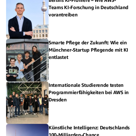
Teams KI-Forschung in Deutschland
vorantreiben
Smarte Pflege der Zukunft: Wie ein
Münchner-Startup Pflegende mit KI
entlastet
Internationale Studierende testen
Programmierfähigkeiten bei AWS in
Dresden
Künstliche Intelligenz: Deutschlands
100-Milliarden-Chance