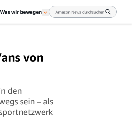
Was wir bewegen
Vans von
in den
egs sein – als
ansportnetzwerk