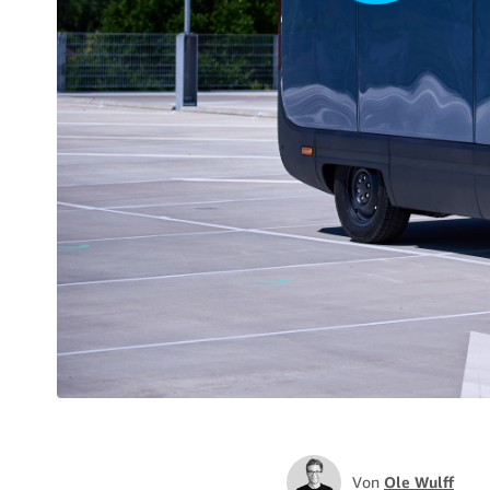
Von
Ole Wulff