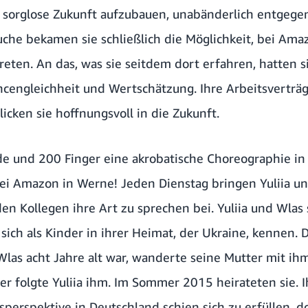
e sorglose Zukunft aufzubauen, unabänderlich entgege
uche bekamen sie schließlich die Möglichkeit, bei Ama
treten. An das, was sie seitdem dort erfahren, hatten 
ncengleichheit und Wertschätzung. Ihre Arbeitsverträg
licken sie hoffnungsvoll in die Zukunft.
e und 200 Finger eine akrobatische Choreographie in 
i Amazon in Werne! Jeden Dienstag bringen Yuliia un
den Kollegen ihre Art zu sprechen bei. Yuliia und Wlas 
 sich als Kinder in ihrer Heimat, der Ukraine, kennen. 
 Wlas acht Jahre alt war, wanderte seine Mutter mit i
ter folgte Yuliia ihm. Im Sommer 2015 heirateten sie. 
erspektive in Deutschland schien sich zu erfüllen, do