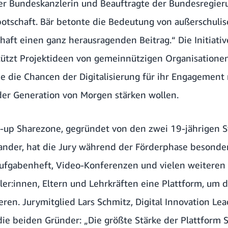
der Bundeskanzlerin und Beauftragte der Bundesregieru
otschaft. Bär betonte die Bedeutung von außerschulis
lschaft einen ganz herausragenden Beitrag.“ Die Initia
tützt Projektideen von gemeinnützigen Organisatione
e die Chancen der Digitalisierung für ihr Engagement
 der Generation von Morgen stärken wollen.
t-up Sharezone, gegründet von den zwei 19-jährigen S
ander, hat die Jury während der Förderphase besonder
ufgabenheft, Video-Konferenzen und vielen weiteren
ler:innen, Eltern und Lehrkräften eine Plattform, um d
ieren. Jurymitglied Lars Schmitz, Digital Innovation 
die beiden Gründer: „Die größte Stärke der Plattform S