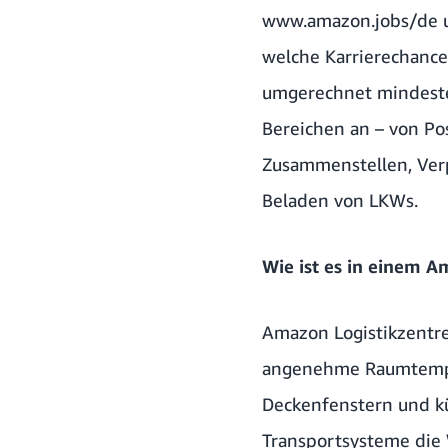
www.amazon.jobs/de
u
welche Karrierechanc
umgerechnet mindesten
Bereichen an – von Pos
Zusammenstellen, Ver
Beladen von LKWs.
Wie ist es in einem A
Amazon Logistikzentre
angenehme Raumtempera
Deckenfenstern und kü
Transportsysteme die