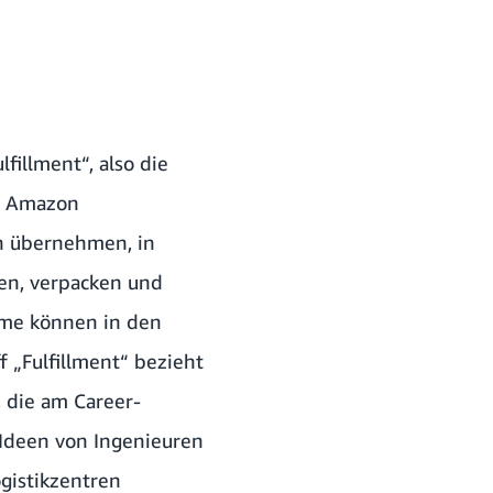
fillment“, also die
ss Amazon
on übernehmen, in
en, verpacken und
eme können in den
f „Fulfillment“ bezieht
r, die am
Career-
e Ideen von Ingenieuren
ogistikzentren