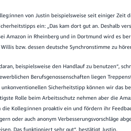
lleg:innen von Justin beispielsweise seit einiger Zeit
icherheitstipps ein: „Das kam dort gut an. Deshalb ve
Bei Amazon in Rheinberg und in Dortmund wird es berei
Willis bzw. dessen deutsche Synchronstimme zu höre
 daran, beispielsweise den Handlauf zu benutzen“, sch
 gewerblichen Berufsgenossenschaften liegen Treppenst
 unkonventionellen Sicherheitstipp können wir das be
chtigste Rolle beim Arbeitsschutz nehmen aber die Ama
n die Kolleg:innen proaktiv ein und fördern ihr Feedba
gern oder auch anonym Verbesserungsvorschläge abg
sen. Das funktioniert sehr gut“, bestätigt Justin.