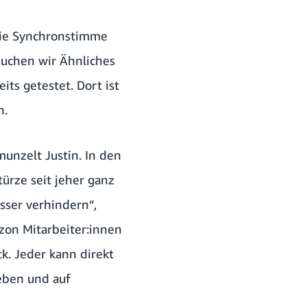
 die Synchronstimme
rsuchen wir Ähnliches
ts getestet. Dort ist
n.
munzelt Justin. In den
ürze seit jeher ganz
sser verhindern“,
zon Mitarbeiter:innen
ck. Jeder kann direkt
eben und auf