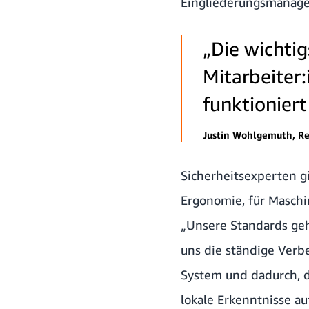
Eingliederungsmanag
„Die wichti
Mitarbeiter:
funktioniert
Justin Wohlgemuth, R
Sicherheitsexperten gi
Ergonomie, für Maschin
„Unsere Standards geh
uns die ständige Verb
System und dadurch, d
lokale Erkenntnisse a