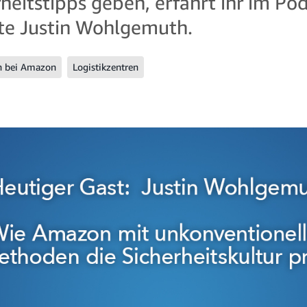
eitstipps geben, erfahrt ihr im Po
e Justin Wohlgemuth.
n bei Amazon
Logistikzentren